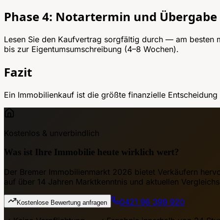
Phase 4: Notartermin und Übergabe
Lesen Sie den Kaufvertrag sorgfältig durch — am besten m
bis zur Eigentumsumschreibung (4–8 Wochen).
Fazit
Ein Immobilienkauf ist die größte finanzielle Entscheidun
Kostenlos & unverbindlich
Was ist Ihre Immobilie heute wirklich wert?
Der Bremer Immobilienmarkt 2026 bietet Verkäufern hervo
auf über 14 Jahren Marktkenntnis und aktuellen Vergleichs
0421 96 399 920
Kostenlose Bewertung anfragen