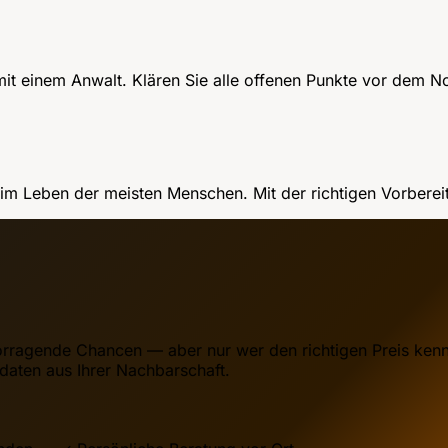
it einem Anwalt. Klären Sie alle offenen Punkte vor dem N
g im Leben der meisten Menschen. Mit der richtigen Vorberei
rragende Chancen — aber nur wer den richtigen Preis kennt
daten aus Ihrer Nachbarschaft.