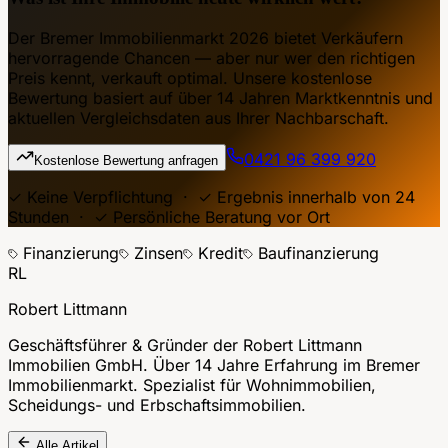
Der Bremer Immobilienmarkt 2026 bietet Verkäufern
hervorragende Chancen — aber nur wer den richtigen
Preis kennt, verkauft optimal. Unsere kostenlose
Bewertung basiert auf über 14 Jahren Marktkenntnis und
aktuellen Vergleichsdaten aus Ihrer Nachbarschaft.
0421 96 399 920
Kostenlose Bewertung anfragen
✓ Keine Verpflichtung · ✓ Ergebnis innerhalb von 24
Stunden · ✓ Persönliche Beratung vor Ort
Finanzierung
Zinsen
Kredit
Baufinanzierung
RL
Robert Littmann
Geschäftsführer & Gründer der Robert Littmann
Immobilien GmbH. Über 14 Jahre Erfahrung im Bremer
Immobilienmarkt. Spezialist für Wohnimmobilien,
Scheidungs- und Erbschaftsimmobilien.
Alle Artikel