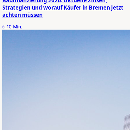
Baufinanzierung 2026: Aktuelle Zinsen,
Strategien und worauf Käufer in Bremen jetzt
achten müssen
10
Min.