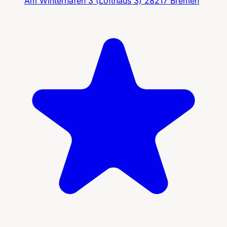
Am Winterhafen 3 (Lofthaus 3) 28217 Bremen